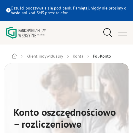
Pol-Konto - Bank Spółdzielczy w Szczytnie
Oszuści podszywają się pod bank. Pamiętaj, nigdy nie prosimy o
hasło ani kod SMS przez telefon.
Wyszukiwarka
Menu główne
Klient indywidualny
Klient indywidualny
Konta
Pol-Konto
Młodzi
Firmy
Rolnicy
Konto oszczędnościowo
– rozliczeniowe
eBank