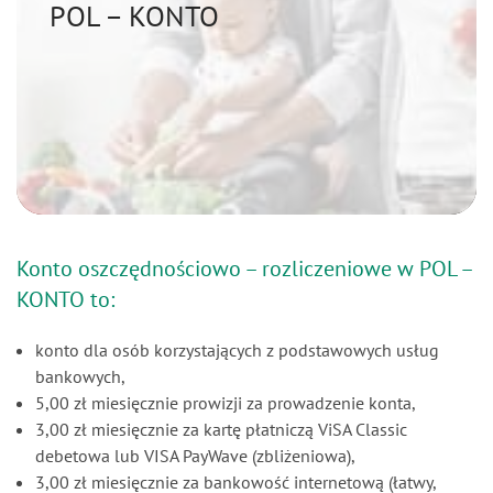
POL – KONTO
Ubezpieczenia
Aktualności
Kontakt
Dostępność
Konto oszczędnościowo – rozliczeniowe w POL –
KONTO to:
PL
EN
UK
wersja polska
change the language
змінити мову
english version
Українська версія
konto dla osób korzystających z podstawowych usług
bankowych,
Zaloguj się
5,00 zł miesięcznie prowizji za prowadzenie konta,
3,00 zł miesięcznie za kartę płatniczą ViSA Classic
debetowa lub VISA PayWave (zbliżeniowa),
Usługi online
3,00 zł miesięcznie za bankowość internetową (łatwy,