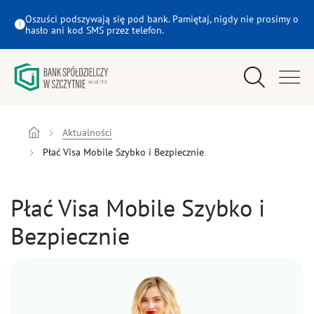
Płać Visa Mobile Szybko i Bezpiecznie - Bank Spółdzielczy w Szczytnie
Oszuści podszywają się pod bank. Pamiętaj, nigdy nie prosimy o
hasło ani kod SMS przez telefon.
Wyszukiwarka
Menu główne
Klient indywidualny
Aktualności
Płać Visa Mobile Szybko i Bezpiecznie
Młodzi
Płać Visa Mobile Szybko i
Firmy
Bezpiecznie
Rolnicy
eBank