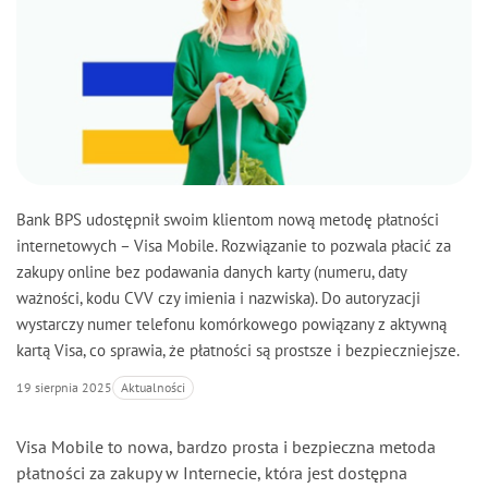
Ubezpieczenia
Aktualności
Kontakt
Bank BPS udostępnił swoim klientom nową metodę płatności
Dostępność
internetowych – Visa Mobile. Rozwiązanie to pozwala płacić za
zakupy online bez podawania danych karty (numeru, daty
ważności, kodu CVV czy imienia i nazwiska). Do autoryzacji
PL
EN
UK
wystarczy numer telefonu komórkowego powiązany z aktywną
wersja polska
change the language
змінити мову
english version
Українська версія
kartą Visa, co sprawia, że płatności są prostsze i bezpieczniejsze.
Zaloguj się
19 sierpnia 2025
Aktualności
Visa Mobile to nowa, bardzo prosta i bezpieczna metoda
Usługi online
płatności za zakupy w Internecie, która jest dostępna