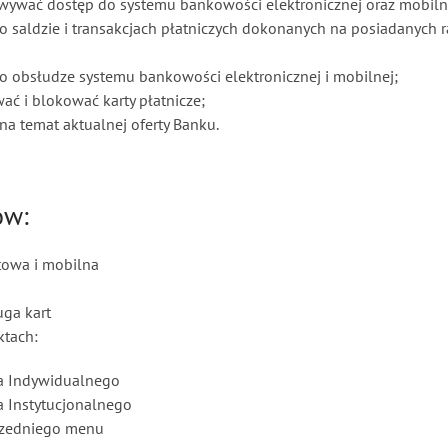
ywać dostęp do systemu bankowości elektronicznej oraz mobiln
 o saldzie i transakcjach płatniczych dokonanych na posiadanych
 o obsłudze systemu bankowości elektronicznej i mobilnej;
ać i blokować karty płatnicze;
na temat aktualnej oferty Banku.
ów:
towa i mobilna
uga kart
ktach:
ta Indywidualnego
ta Instytucjonalnego
rzedniego menu