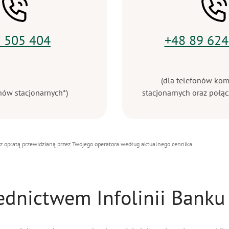
 505 404
+48 89 624
(dla telefonów ko
onów stacjonarnych*)
stacjonarnych oraz połąc
 z opłatą przewidzianą przez Twojego operatora według aktualnego cennika.
ednictwem Infolinii Banku