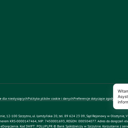
Witam
Asyst
e dla niesłyszących
Polityka plików cookie i danych
Preferencje dotyczące zgody
Polityka 
infor
banku
tnie
, 12-100 Szczytno, ul. Łomżyńska 20, tel. 89 624 23 09, Sąd Rejonowy w Olsztynie, 
umerem KRS-0000147464, NIP: 7450001693, REGON: 000504077. Adres do doręczeń el
eDoręczenia. Kod SWIFT: POLUPLPR © Bank Spółdzielczy w Szczytnie. Korzystanie z ser