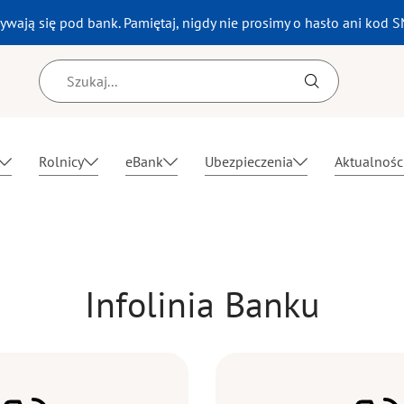
wają się pod bank. Pamiętaj, nigdy nie prosimy o hasło ani kod S
Wyszukiwarka
Rolnicy
eBank
Ubezpieczenia
Aktualnośc
Infolinia Banku