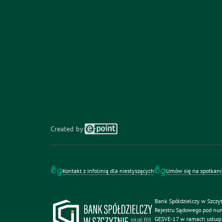
Created by:
Kontakt z infolinią dla niesłyszących
Umów się na spotkani
otwiera się w nowym oknie
Bank Spółdzielczy w Szczy
Rejestru Sądowego pod n
GESVE-17 w ramach usługi 