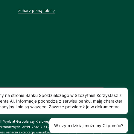
Zobacz pełną tabelę
y na stronie Banku Spółdzielczego w Szczytnie! Korzystasz z
enta AI. Informacje pochodzą z serwisu banku, mają charakter
prywatności
Mapa serwisu
macyjny i nie są wiążące. Zawsze potwierdź je w dokumentach
 lub u doradcy.
VIII Wydział Gospodarczy Krajowego
W czym dzisiaj możemy Ci pomóc?
ektronicznych: AE:PL-73613-31272-
Media społecznościowe
wisu oznacza akceptację warunków