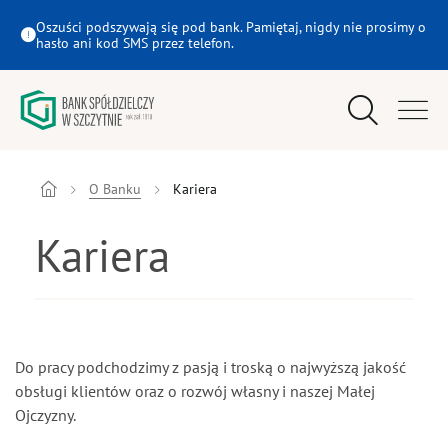
Kariera - Bank Spółdzielczy w Szczytnie
Oszuści podszywają się pod bank. Pamiętaj, nigdy nie prosimy o
hasło ani kod SMS przez telefon.
Wyszukiwarka
Menu główne
Klient indywidualny
O Banku
Kariera
Kariera
Młodzi
Kariera
Firmy
Rolnicy
Do pracy podchodzimy z pasją i troską o najwyższą jakość
obsługi klientów oraz o rozwój własny i naszej Małej
Ojczyzny.
eBank