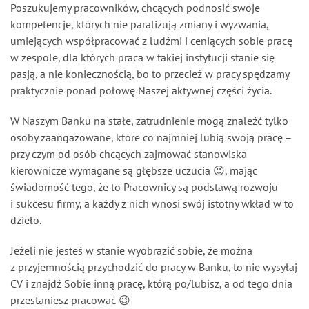
Poszukujemy pracowników, chcących podnosić swoje
Ubezpieczenia
kompetencje, których nie paraliżują zmiany i wyzwania,
umiejących współpracować z ludźmi i ceniących sobie pracę
w zespole, dla których praca w takiej instytucji stanie się
Aktualności
pasją, a nie koniecznością, bo to przecież w pracy spędzamy
praktycznie ponad połowę Naszej aktywnej części życia.
Kontakt
W Naszym Banku na stałe, zatrudnienie mogą znaleźć tylko
osoby zaangażowane, które co najmniej lubią swoją pracę –
Dostępność
przy czym od osób chcących zajmować stanowiska
kierownicze wymagane są głębsze uczucia 😉, mając
świadomość tego, że to Pracownicy są podstawą rozwoju
PL
EN
UK
i sukcesu firmy, a każdy z nich wnosi swój istotny wkład w to
wersja polska
change the language
змінити мову
english version
Українська версія
dzieło.
Zaloguj się
Jeżeli nie jesteś w stanie wyobrazić sobie, że można
z przyjemnością przychodzić do pracy w Banku, to nie wysyłaj
CV i znajdź Sobie inną pracę, którą po/lubisz, a od tego dnia
Usługi online
przestaniesz pracować 😉